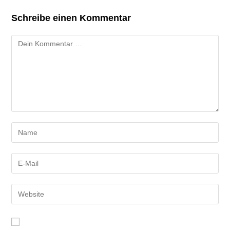
Schreibe einen Kommentar
Kommentar
Gib
deinen
Namen
Gib
oder
deine
Benutzernamen
E-
Gib
zum
Mail-
deine
Kommentieren
Adresse
Website-
ein
zum
URL