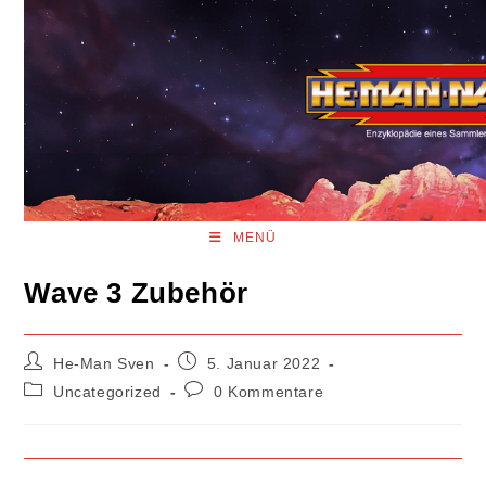
Zum
Inhalt
springen
MENÜ
Wave 3 Zubehör
Beitrags-
Beitrag
He-Man Sven
5. Januar 2022
Autor:
veröffentlicht:
Beitrags-
Beitrags-
Uncategorized
0 Kommentare
Kategorie:
Kommentare: