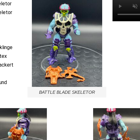
letor
eletor
klinge
tex
lackert
und
BATTLE BLADE SKELETOR